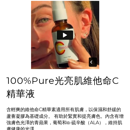
100%Pure光亮肌維他命C
精華液
含輕爽的維他命C精華素適用所有肌膚，以保濕和舒緩的
蘆薈凝膠為基礎成分。 有助於緊實和提亮膚色。內含有增
強膚色光澤的青蘋果
，
葡萄和
α-
硫辛酸（ALA），維持肌
膚健康的光澤。