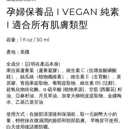
孕婦保養品 I VEGAN 純素
I 適合所有肌膚類型
容量；1 fl oz / 30 ml
產地：美國
全成分：(註明在產品本身)
庫拉索蘆薈葉（蘆薈凝膠）、維生素 C（抗壞血酸磷酸
鎂）、絲瓜絡（植物纖維素）、維生素 E（生育酚）、黃
原膠、青蘋果提取物、葡萄提取物
、
維生素 B5 (泛醇)
、
超氧化物歧化酶
、
α-硫辛酸 (植物來源)
、
甘藍 (西蘭花) 籽
油
、
亞麻籽油
、
月見草油
、
加拿大柳樹皮提取物、金縷梅
水、乙基己基甘油
使用方式：在臉部清潔後和保濕前，取一元銅幣大小的
量，輕輕抹在微濕潤的臉部和頸部肌膚。 早晚皆可使用。
白天使用後請擦防曬。