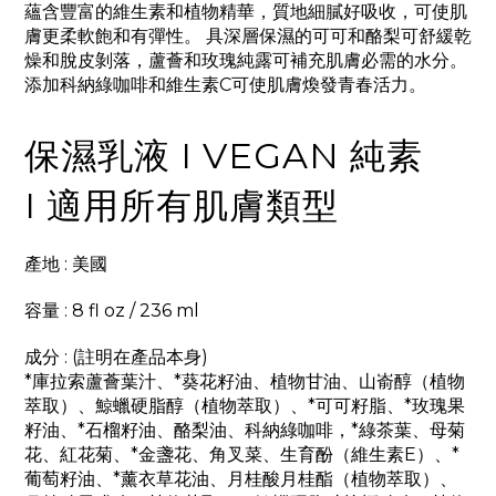
蘊含豐富的維生素和植物精華
，質地細膩好吸收
，
可使肌
膚更柔軟飽和有彈性。 具深層保濕的可可和酪梨可舒緩乾
燥和脫皮剝落，蘆薈和玫瑰純露可補充肌膚必需的水分。
添加科納綠咖啡和維生素C可使肌膚煥發青春活力。
保濕乳液 I VEGAN 純素
I 適用所有肌膚類型
產地 : 美國
容量 : 8 fl oz / 236 ml
成分 : (註明在產品本身)
*庫拉索蘆薈葉汁、*葵花籽油、植物甘油、山嵛醇（植物
萃取）、鯨蠟硬脂醇（植物萃取）、*可可籽脂、*玫瑰果
籽油、*石榴籽油、酪梨油、
科納綠咖啡
，*
綠茶葉、母菊
花、紅花菊、*金盞花、角叉菜、生育酚（維生素E）、*
葡萄籽油、*薰衣草花油、月桂酸月桂酯（植物萃取）、