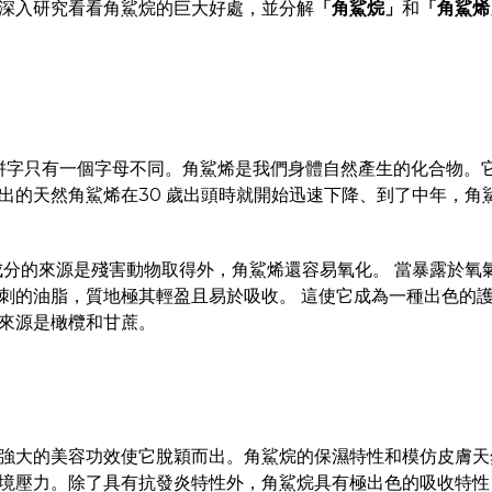
深入研究看看角鯊烷的巨大好處，並分解
「角鯊烷」
和
「角鯊烯
拼字只有一個字母不同。角鯊烯是我們身體自然產生的化合物。
出的天然角鯊烯在30 歲出頭時就開始迅速下降、到了中年，角
分的來源是殘害動物取得外，角鯊烯還容易氧化。 當暴露於氧
刺的油脂，質地極其輕盈且易於吸收。 這使它成為一種出色的護
來源是橄欖和甘蔗。
強大的美容功效使它脫穎而出。角鯊烷的保濕特性和模仿皮膚天
境壓力。
除了具有抗發炎特性外，角鯊烷具有極出色的吸收特性