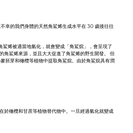
幸的我們身體的天然角鯊烯生成水平在 30 歲後往往
旦角鯊烯被適當地氫化，就會變成「角鯊烷」，會呈現了
的角鯊烯來源，並且大大促進了角鯊烯的野生開發。 但
小麥胚芽和橄欖等植物中提取角鯊烷。由於角鯊烷具有潤
在於橄欖和甘蔗等植物替代物中。一旦經過氫化就變成