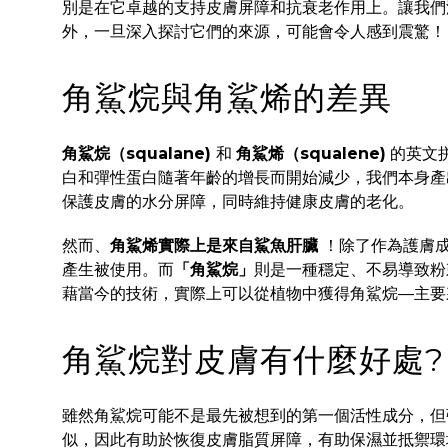
別是在它卓越的支持皮膚屏障和抗衰老作用上。
讓我們
外，一旦深入探討它們的來源
，
可能會令人感到震驚！
角鯊烷與角鯊烯的差異
角鯊烷（squalane)
和
角鯊烯（squalene)
的英文
白和彈性蛋白隨著年齡的增長而開始減少，
我們本身產
保護皮膚的水分屏障，同時維持健康皮膚的老化。
然而、
角鯊烯實際上是來自鯊魚肝臟
！除了作為護膚成
產生被使用。
而
「角鯊烷」
則是一種穩定、不易導致粉
藉當今的技術，實際上可以從植物中獲得角鯊烷—主要
角鯊烷對皮膚有什麼好處?
雖然角鯊烷可能不是最先被想到的第一個活性成分，但
似，因此有助於恢復皮膚脂質屏障，有助保濕並抵禦環