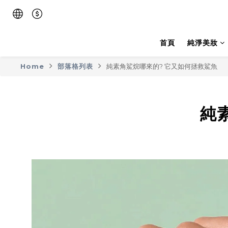
首頁
純淨美妝
Home
部落格列表
純素角鯊烷哪來的? 它又如何拯救鯊魚
純