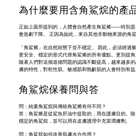
為什麼要用含角鯊烷的產
正如上面所提到的，人體會自然產生角鯊烯——特別是在
會急劇下降。 正因為如此，來自其他非動物來源的角
「
角鯊烯
」
在自然狀態下並不穩定。 因此，必須經過
更安全、穩定的形式代替角鯊烯的所有優點。更別提角
隨著人們對這個道德問題的認識不斷提高，越來越多的
膚的特性，對乾性肌、敏感肌和熟齡肌的人會特別有益
角鯊烷保養問與答
問：純素角鯊烷與傳統角鯊烯有何不同？
答：角鯊烯是從鯊魚肝油中提取的，用在護膚目的。除
穩定的角鯊烷，並可以用在皮膚護理中充當潤膚劑。
問：角鯊烷如何改善肌膚水合作用？