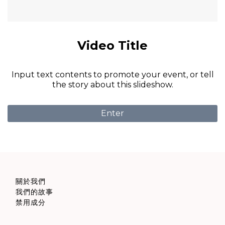
Video Title
Input text contents to promote your event, or tell
the story about this slideshow.
Enter
關於我們
我們的故事
禁用成分