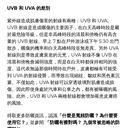
UVB 和 UVA 的差別
紫外線造成肌膚傷害的射線有兩種：UVB 和 UVA。
UVB 射線是造成曬傷的主要因子，在白天高峰時段是屬
於最危險等級，但是非高峰時段的清晨和傍晚仍有高含
量的 UVB 射線。早上 7 點在戶外游泳或下午 5:30 出門
散步，曬傷的機率和白天高峰時段並無差異。另外 UVA
射線則是導致皮膚衰老的元兇，UVA 射線不像 UVB 在
清晨和傍晚會減弱強度，而是在白天時都保持相同的強
度。這代表無論那個時間待在戶外，皮膚都極有可能受
到 UVA 的射線侵襲，而導致出現細紋、皺紋和黑色素沉
澱。不僅如此，UVA 射線可以穿透玻璃對肌膚造成損
傷。因此即使身處於汽車和公車之內，都有被曝曬的風
險。此外，UVB 和 UVA 兩種射線都會增加罹患皮膚癌
的風險。
得取更多防曬資訊，認識
「什麼是寬頻防曬 ? 為什麼要
使用它？」
並參閱
「
防曬有擦對嗎？ 九個常被忽略的防