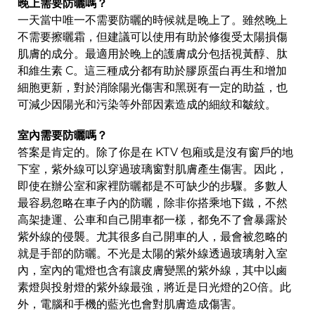
晚上需要防曬嗎？
一天當中唯一不需要防曬的時候就是晚上了。雖然晚上
不需要擦曬霜，但建議可以使用有助於修復受太陽損傷
肌膚的成分。最適用於晚上的護膚成分包括視黃醇、肽
和維生素 C。這三種成分都有助於膠原蛋白再生和增加
細胞更新，對於消除陽光傷害和黑斑有一定的助益，也
可減少因陽光和污染等外部因素造成的細紋和皺紋。
室內需要防曬嗎？
答案是肯定的。除了你是在 KTV 包廂或是沒有窗戶的地
下室，紫外線可以穿過玻璃窗對肌膚產生傷害。因此，
即使在辦公室和家裡防曬都是不可缺少的步驟。多數人
最容易忽略在車子內的防曬，除非你搭乘地下鐵，不然
高架捷運、公車和自己開車都一樣，都免不了會暴露於
紫外線的侵襲。尤其很多自己開車的人，最會被忽略的
就是手部的防曬。不光是太陽的紫外線透過玻璃射入室
內，室內的電燈也含有讓皮膚變黑的紫外線，其中以鹵
素燈與投射燈的紫外線最強，將近是日光燈的20倍。此
外，電腦和手機的藍光也會對肌膚造成傷害。