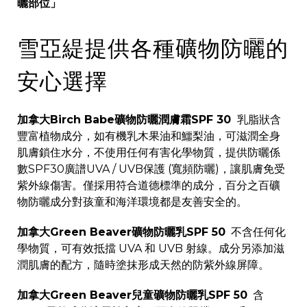
曬部位
」
雪亞緹提供各種礦物防曬的
安心選擇
加拿大Birch Babe礦物防曬潤膚霜SPF 30
乳脂狀含
豐富植物成分，如有機乳木果油和鱷梨油，可滋潤全身
肌膚鎖住水分，不使用任何有害化學物質，提供防曬係
數SPF30廣譜UVA / UVB保護 (寬頻防曬)，讓肌膚免受
紫外線傷害。僅採用符合道德標準的成分，百分之百礦
物防曬成分對孩童和海洋環境都是友善安全的。
加拿大Green Beaver礦物防曬乳SPF 50
不含任何化
學物質，可有效抵擋 UVA 和 UVB 射線。成分另添加滋
潤肌膚的配方，隨時塗抹形成天然的防紫外線屏障。
加拿大Green Beaver兒童礦物防曬乳SPF 50
含