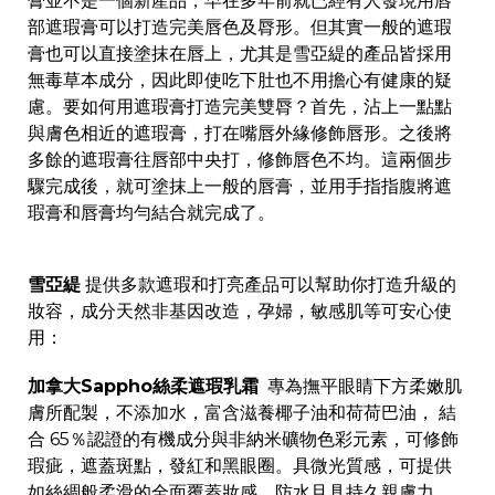
膏並不是一個新產品，早在多年前就已經有人發現用唇
部遮瑕膏可以打造完美唇色及脣形。但其實一般的遮瑕
膏也可以直接塗抹在唇上，尤其是雪亞緹的產品皆採用
無毒草本成分，因此即使吃下肚也不用擔心有健康的疑
慮。要如何用遮瑕膏打造完美雙脣？首先，沾上一點點
與膚色相近的遮瑕膏，打在嘴唇外緣修飾唇形。之後將
多餘的遮瑕膏往唇部中央打，修飾唇色不均。這兩個步
驟完成後，就可塗抹上一般的唇膏，並用手指指腹將遮
瑕膏和唇膏均勻結合就完成了。
雪亞緹
提供多款遮瑕和打亮產品可以幫助你打造升級的
妝容，成分天然非基因改造，孕婦，敏感肌等可安心使
用：
加拿大Sappho絲柔遮瑕乳霜
專為撫平眼睛下方柔嫩肌
膚所配製，不添加水，富含滋養椰子油和荷荷巴油， 結
合 65％認證的有機成分與非納米礦物色彩元素，可修飾
瑕疵，遮蓋斑點，發紅和黑眼圈。具微光質感，可提供
如絲綢般柔滑的全面覆蓋妝感，防水且具持久親膚力，