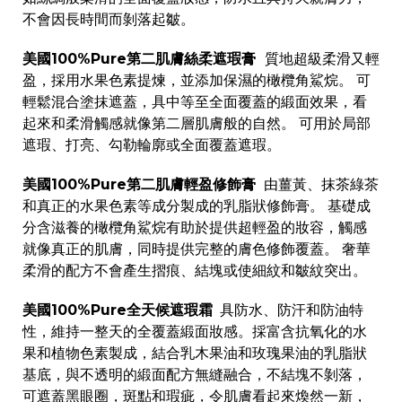
不會因長時間而剝落起皺。
美國100%Pure第二肌膚絲柔遮瑕膏
質地超級柔滑又輕
盈，採用水果色素提煉，並添加保濕的橄欖角鯊烷。 可
輕鬆混合塗抹遮蓋，具中等至全面覆蓋的緞面效果，看
起來和柔滑觸感就像第二層肌膚般的自然。 可用於局部
遮瑕、打亮、勾勒輪廓或全面覆蓋遮瑕。
美國100%Pure第二肌膚輕盈修飾膏
由薑黃、抹茶綠茶
和真正的水果色素等成分製成的乳脂狀修飾膏。 基礎成
分含滋養的橄欖角鯊烷有助於提供超輕盈的妝容，觸感
就像真正的肌膚，同時提供完整的膚色修飾覆蓋。 奢華
柔滑的配方不會產生摺痕、結塊或使細紋和皺紋突出。
美國100%Pure全天候遮瑕霜
具防水、防汗和防油特
性，維持一整天的全覆蓋緞面妝感。採富含抗氧化的水
果和植物色素製成，結合乳木果油和玫瑰果油的乳脂狀
基底，與不透明的緞面配方無縫融合，不結塊不剝落，
可遮蓋黑眼圈，斑點和瑕疵，令肌膚看起來煥然一新，