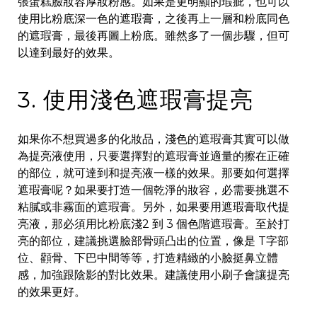
張蛋糕臉妝容厚妝粉感。如果是更明顯的瑕疵，也可以
使用比粉底深一色的遮瑕膏，之後再上一層和粉底同色
的遮瑕膏，最後再圖上粉底。雖然多了一個步驟，但可
以達到最好的效果。
3. 使用淺色遮瑕膏提亮
如果你不想買過多的化妝品，淺色的遮瑕膏其實可以做
為提亮液使用，只要選擇對的遮瑕膏並適量的擦在正確
的部位，就可達到和提亮液一樣的效果。那要如何選擇
遮瑕膏呢？如果要打造一個乾淨的妝容，必需要挑選不
粘膩或非霧面的遮瑕膏。另外，如果要用遮瑕膏取代提
亮液，那必須用比粉底淺2 到 3 個色階遮瑕膏。至於打
亮的部位，建議挑選臉部骨頭凸出的位置，像是 T字部
位、顴骨、下巴中間等等，打造精緻的小臉挺鼻立體
感，加強跟陰影的對比效果。建議使用小刷子會讓提亮
的效果更好。