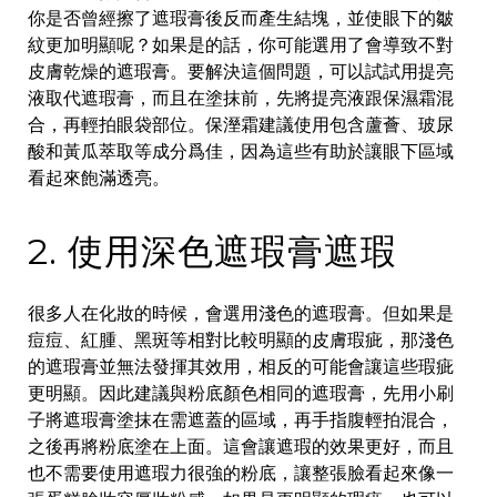
你是否曾經擦了遮瑕膏後反而產生結塊，並使眼下的皺
紋更加明顯呢？如果是的話，你可能選用了會導致不對
皮膚乾燥的遮瑕膏。要解決這個問題，可以試試用提亮
液取代遮瑕膏，而且在塗抹前，先將提亮液跟保濕霜混
合，再輕拍眼袋部位。保溼霜建議使用包含蘆薈、玻尿
酸和黃瓜萃取等成分爲佳，因為這些有助於讓眼下區域
看起來飽滿透亮。
2. 使用深色遮瑕膏遮瑕
很多人在化妝的時候，會選用淺色的遮瑕膏。但如果是
痘痘、紅腫、黑斑等相對比較明顯的皮膚瑕疵，那淺色
的遮瑕膏並無法發揮其效用，相反的可能會讓這些瑕疵
更明顯。因此建議與粉底顏色相同的遮瑕膏，先用小刷
子將遮瑕膏塗抹在需遮蓋的區域，再手指腹輕拍混合，
之後再將粉底塗在上面。這會讓遮瑕的效果更好，而且
也不需要使用遮瑕力很強的粉底，讓整張臉看起來像一