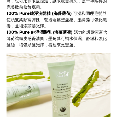
膚，也可用作眼皮控油，讓眼妝更持久，是一舉兩得的
完美妝前修飾底霜。
100% Pure純淨洗髮精 (海藻薄荷)
可溫和調理毛髮並
使頭髮柔順富彈性，營造蓬鬆豐盈感。墨角藻可強化滋
養，並增添頭髮光澤。
100% Pure 純淨潤髮乳
海藻薄荷)
活力的護髮素富含
(
薄荷讓頭皮感覺清爽，墨角藻可補水保濕、舒緩和強化
髮絲，增強頭髮光澤，看起來更豐盈。