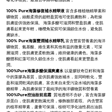
100% Pure海藻修復補水精華液
富含多種植物精華素和
礦物質，絲般柔滑的超輕盈質地可使肌膚飽和，為乾燥
肌膚提供強效保濕。 海藻多醣可滋潤和豐盈肌膚，使肌
膚看起來更年輕，橄欖角鯊烷可保濕鎖住水份，避免肌
膚缺水。
100% Pure海藻豐潤補水精華乳
富含豐富營養素的海洋
礦物質、氨基酸、維生素和其他有益的微量元素，可深
層滋潤，使肌膚更柔軟飽滿，維持健康的膚色。海藻多
醣體和紅藻可持久鎖住水分，使肌膚看起來更豐盈水
潤。
100%Pure海藻多醣保濕爽膚水
以凝膠狀奇亞籽和海藻
中的藻膠為基質，提供肌膚強效補水，並同時軟化，豐
盈和滋潤乾渴的肌膚。富含來自未受污染水域的海藻多
糖精華，為肌膚保留了最純淨的海洋礦物質和營養素
100%Pure控油妝前底霜
質地透明不含矽，富含海藻膠
原蛋白，使肌膚更飽滿光滑，修飾臉部遮瑕。 內含豐富
的植萃精華素，蘆薈可保濕，桉樹可淨化油性易出油肌