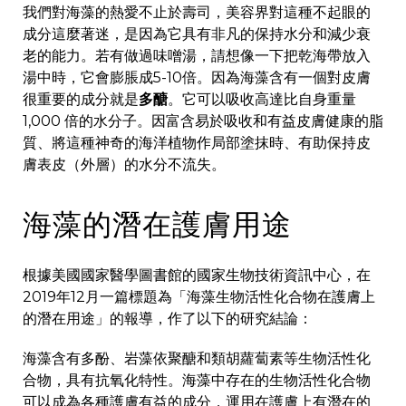
我們對海藻的熱愛不止於壽司，美容界對這種不起眼的
成分這麼著迷，是因為它具有非凡的保持水分和減少衰
老的能力。若有做過味噌湯，請想像一下把乾海帶放入
湯中時，它會膨脹成5-10倍。因為海藻含有一個對皮膚
很重要的成分就是
多醣
。它可以吸收高達比自身重量
1,000 倍的水分子。因富含易於吸收和有益皮膚健康的脂
質、將這種神奇的海洋植物作局部塗抹時、有助保持皮
膚表皮（外層）的水分不流失。
海藻的潛在護膚用途
根據美國國家醫學圖書館的國家生物技術資訊中心，在
2019年12月一篇標題為「海藻生物活性化合物在護膚上
的潛在用途」的報導，作了以下的研究結論：
海藻含有多酚、岩藻依聚醣和類胡蘿蔔素等生物活性化
合物，具有抗氧化特性。海藻中存在的生物活性化合物
可以成為各種護膚有益的成分，運用在護膚上有潛在的