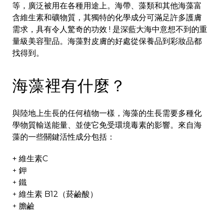
等，廣泛被用在各種用途上。海帶、藻類和其他海藻富
含維生素和礦物質，其獨特的化學成分可滿足許多護膚
需求，具有令人驚奇的功效 ! 是深藍大海中意想不到的重
量級美容聖品。海藻對皮膚的好處從保養品到彩妝品都
找得到。
海藻裡有什麼？
與陸地上生長的任何植物一樣，海藻的生長需要多種化
學物質輸送能量、並使它免受環境毒素的影響。來自海
藻的一些關鍵活性成分包括：
+ 維生素C
鉀
+
鐵
+
維生素 B12（菸鹼酸）
+
膽鹼
+