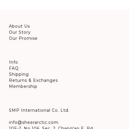
About Us
Our Story
Our Promise
Info
FAQ
Shipping
Returns & Exchanges
Membership
SMP International Co. Ltd.
info@sheerarctic.com
10F-2, No.106, Sec. 2, Chang'an E. Rd.,