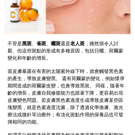
不管是
黑斑
、
雀斑
、
曬斑
還是
老人斑
，雖然很令人討
厭、但這些斑點的形成有多種原因，包括日曬、荷爾蒙
變化和年齡的增長。
當皮膚暴露在有害的太陽紫外線下時，就會觸發黑色素
的產生，導致皮膚變黑。 還有荷爾蒙的變化，例如懷孕
期間造成的荷爾蒙改變，也會導致黑斑。 同樣，隨著年
齡的增長，皮膚自我修復能力也跟著下降，更容易出現
皮膚變色問題。若皮膚黑色素過度生成導致皮膚某些區
塊變黑，就是色素過度沈澱，除了透過化學換膚、激光
療法或微針等治療外；有淡化斑點作用的保養品也可發
揮相同的功能。