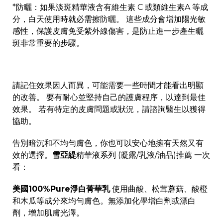
*防曬：如果淡斑精華液含有維生素 C 或類維生素A 等成
分，白天使用時就必需擦防曬。 這些成分會增加陽光敏
感性，保護皮膚免受紫外線傷害，是防止進一步產生曬
斑非常重要的步驟。
請記住效果因人而異，可能需要一些時間才能看出明顯
的改善。 要有耐心並堅持自己的護膚程序，以達到最佳
效果。 若有特定的皮膚問題或狀況，請諮詢醫生以獲得
協助。
告別暗沉和不均勻膚色，你也可以安心地擁有天然又有
效的選擇。
雪亞緹
精華液系列 (凝露/乳液/油品)推薦 一次
看：
美國100%Pure淨白菁華乳
使用曲酸、松茸蘑菇、酸橙
和木瓜等成分來均勻膚色。無添加化學增白劑或漂白
劑，增加肌膚光澤。