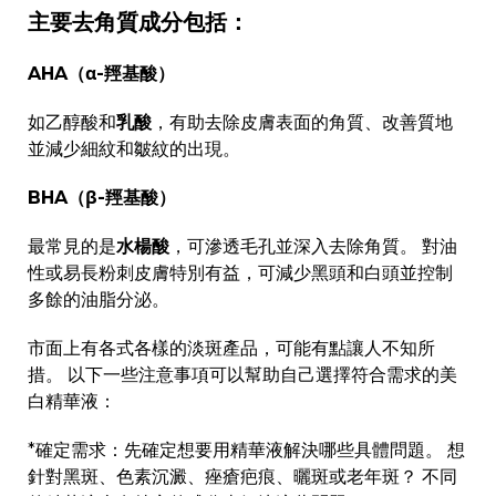
主要去角質成分包括：
AHA（α-羥基酸）
如乙醇酸和
乳酸
，有助去除皮膚表面的角質、改善質地
並減少細紋和皺紋的出現。
BHA（β-羥基酸）
最常見的是
水楊酸
，可滲透毛孔並深入去除角質。 對油
性或易長粉刺皮膚特別有益，可減少黑頭和白頭並控制
多餘的油脂分泌。
市面上有各式各樣的淡斑產品，可能有點讓人不知所
措。 以下一些注意事項可以幫助自己選擇符合需求的美
白精華液：
*確定需求：先確定想要用精華液解決哪些具體問題。 想
針對黑斑、色素沉澱、痤瘡疤痕、曬斑或老年斑？ 不同