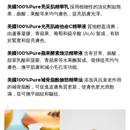
美國100%Pure亮采肌精華乳
採用植物性的淡化劑如熊
果，曲酸，果酸等來均勻膚色，提亮肌膚光澤。
美國100%Pure光亮肌維他命C精華液
質地輕盈清爽，
由蘆薈凝膠、青蘋果、葡萄和硫辛酸 (ALA) 製成，有助
於緊實和提亮膚色。
美國100%Pure蘋果酵素煥活精華液
含有甘草、曲酸，
甜菜乳酸和菠蘿、青蘋果等水果酶製成。發揮提亮均勻
膚色，撫平肌膚和減小毛孔等功能。
美國100%Pure補骨脂酚臉部精華油
添加具抗衰老作用
的補骨脂酚，可促進皮膚角質更新，使膚色更光滑飽
滿，並可撫平細紋和皺紋。
;