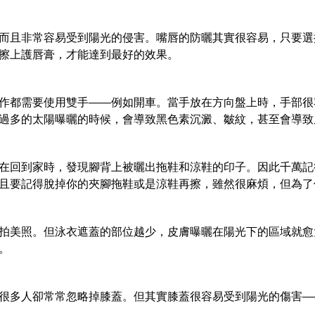
而且非常容易受到陽光的侵害。嘴唇的防曬其實很容易，只要選擇
擦上護唇膏，才能達到最好的效果。
作都需要使用雙手——例如開車。當手放在方向盤上時，手部很
過多的太陽曝曬的時候，會導致黑色素沉澱、皺紋，甚至會導致
在回到家時，發現腳背上被曬出拖鞋和涼鞋的印子。因此千萬記
且要記得脫掉你的夾腳拖鞋或是涼鞋再擦，雖然很麻煩，但為了
拍美照。但泳衣遮蓋的部位越少，皮膚曝曬在陽光下的區域就愈
。
很多人卻常常忽略掉膝蓋。但其實膝蓋很容易受到陽光的傷害—