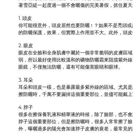
著雪亞緹一起度過一個不會曬傷的完美暑假，抓住夏天
1. 頭皮
你可能很意外，頭皮居然也要防曬
？如果不是禿頭或
！
的防曬保護，效果，但實際上作用並不大。此外，頭皮
2. 眼皮
眼皮在全臉和全身肌膚中屬於一個非常脆弱的皮膚區域
弱，所以最好使用比較溫和的礦物防曬霜來阻擋紫外線
眼鏡，不僅無法防曬，還有可能傷害眼睛和眼球。
3. 耳朵
耳朵和頭皮一樣，也是暴露最多紫外線的區域。尤其是
擦防曬時，千萬不要漏掉這個重要部位，並儘可能戴上
4. 脖子
很多在擦保養乳液和精華液的時候，除了臉部，也不會
脖子這個重要部位，但是擦防曬時，很多人常常擦了臉
外，曝曬過多的陽光會加速脖子皮膚的衰老，最常見的就