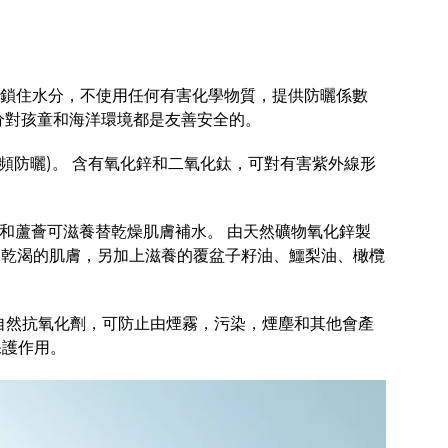
鎖住水分，不使用任何有害化學物質，提供防曬係數
曬成分對孩童和海洋環境都是友善安全的。
 (寬頻防曬)。 含有氧化鋅和二氧化鈦，可對有害紫外線形
茶和蘆薈可滋養替乾燥肌膚補水。 由天然礦物氧化鋅製
緩乾渴的肌膚，另加上滋養的覆盆子籽油、鱷梨油、橄欖
是自然抗氧化劑，可防止由煙霧，污染，煙塵和其他會產
保護作用。