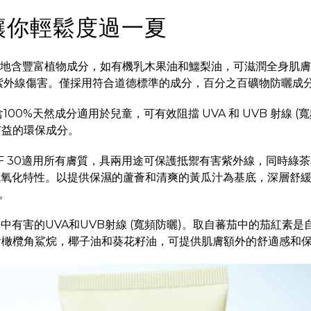
讓你輕鬆度過一夏
地含豐富植物成分，如有機乳木果油和鱷梨油，可滋潤全身肌膚
讓肌膚免受紫外線傷害。僅採用符合道德標準的成分，百分之百礦物防
含100%天然成分適用於兒童，可有效阻擋 UVA 和 UVB 射線
有益的環保成分。
PF 30適用所有膚質，具兩用途可保護抵禦有害紫外線，同時綠
的抗氧化特性。以提供保濕的蘆薈和清爽的黃瓜汁為基底，深層舒
。
中有害的UVA和UVB射線 (寬頻防曬)。取自蕃茄中的茄紅素
含橄欖角鯊烷，椰子油和葵花籽油，可提供肌膚額外的舒適感和