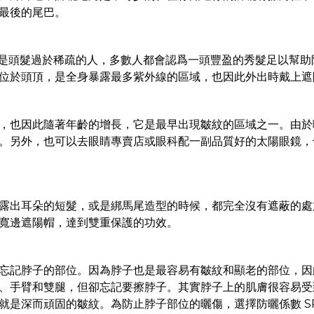
最後的尾巴。
是頭髮過於稀疏的人，多數人都會認爲一頭豐盈的秀髮足以幫助
位於頭頂，是全身暴露最多紫外線的區域，也因此外出時戴上遮
，也因此隨著年齡的增長，它是最早出現皺紋的區域之一。由於
。另外，也可以去眼睛專賣店或眼科配一副品質好的太陽眼鏡，
露出耳朵的短髮，或是綁馬尾造型的時候，都完全沒有遮蔽的處
寬邊遮陽帽，達到雙重保護的功效。
忘記脖子的部位。因為脖子也是最容易有皺紋和顯老的部位，因
、手臂和雙腿，但卻忘記要擦脖子。其實脖子上的肌膚很容易受
是深而頑固的皺紋。為防止脖子部位的曬傷，選擇防曬係數 SPF