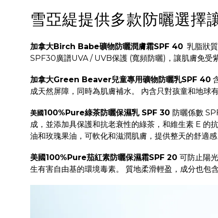
雪亞緹提供多款防曬選擇
加拿大Birch Babe礦物防曬潤膚霜SPF 40
乳脂狀質
SPF30廣譜UVA / UVB保護 (寬頻防曬)，
加拿大Green Beaver兒童專用礦物防曬乳SPF 40
成天然屏障，同時為肌膚補水。 內含只對孩童和地球
100%Pure綠茶防曬保濕乳 SPF 30
防曬係數 S
美國
成，並添加具保護和抗老衰性的綠茶，和維生素 E 
油和玫瑰果油，可軟化和滋潤肌膚，提供整天的舒適感
美國100%Pure茄紅素防曬保濕霜SPF 20
可防止陽光
生有害自由基的環境毒素。 質地柔滑輕盈，成分也包