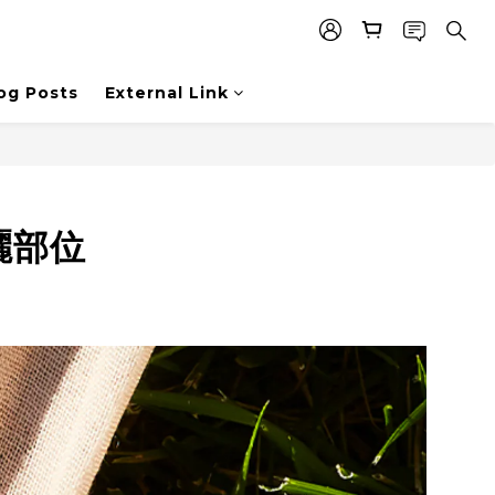
og Posts
External Link
曬部位