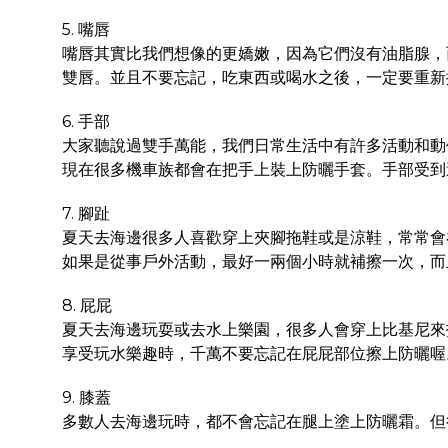
5. 嘴唇
嘴唇其實比我們想像的更嬌嫩，因為它們沒有油脂腺，
雙唇。並且不要忘記，吃東西或喝水之後，一定要重新
6. 手部
大家聽說過雙手萬能，我們日常生活中有許多活動和動
現在很多機車族都會在把手上裝上防曬手套。手部受到
7. 腳趾
夏天去海邊很多人喜歡穿上夾腳拖鞋或是涼鞋，常常會
如果是從事戶外活動，最好一兩個小時就補擦一次，而
8. 屁屁
夏天去海邊玩耍或去水上樂園，很多人會穿上比基尼來
享受玩水樂趣時，千萬不要忘記在屁屁部位擦上防曬喔
9. 膝蓋
多數人去海邊玩時，都不會忘記在腿上塗上防曬霜。但